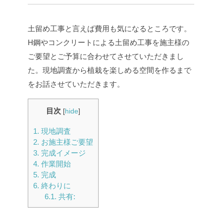
土留め工事と言えば費用も気になるところです。
H鋼やコンクリートによる土留め工事を施主様の
ご要望とご予算に合わせてさせていただきまし
た。現地調査から植栽を楽しめる空間を作るまで
をお話させていただきます。
目次
[
hide
]
1.
現地調査
2.
お施主様ご要望
3.
完成イメージ
4.
作業開始
5.
完成
6.
終わりに
6.1.
共有: