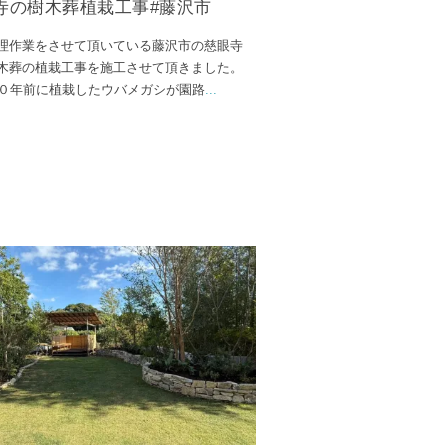
寺の樹木葬植栽工事#藤沢市
理作業をさせて頂いている藤沢市の慈眼寺
木葬の植栽工事を施工させて頂きました。
３０年前に植栽したウバメガシが園路
...