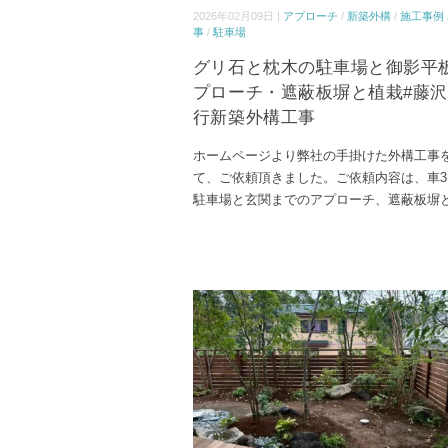
2026年02月09日 |
アプローチ
/
新築外構
/
施工事例
事
/
駐車場
グリ石と枕木の駐車場と御影平
プローチ・遮蔽板塀と植栽#藤
行新築外構工事
ホームページより弊社の手掛けた外構工事
て、ご依頼頂きました。ご依頼内容は、車3
駐車場と玄関までのアプローチ、遮蔽板塀