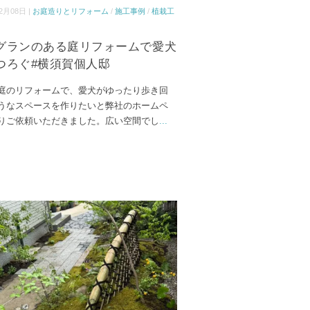
2月08日 |
お庭造りとリフォーム
/
施工事例
/
植栽工
グランのある庭リフォームで愛犬
つろぐ#横須賀個人邸
庭のリフォームで、愛犬がゆったり歩き回
うなスペースを作りたいと弊社のホームペ
りご依頼いただきました。広い空間でし
...