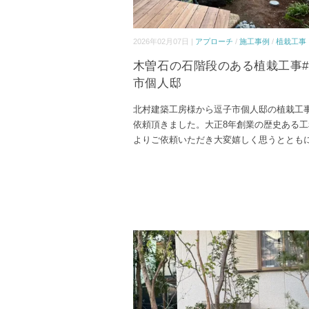
2026年02月07日 |
アプローチ
/
施工事例
/
植栽工事
木曽石の石階段のある植栽工事
市個人邸
北村建築工房様から逗子市個人邸の植栽工
依頼頂きました。大正8年創業の歴史ある工
よりご依頼いただき大変嬉しく思うととも