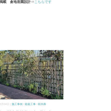
zz掲載 倉地造園設計
⇒
こちらです
3月04日 |
施工事例
/
植栽工事
/
樹木葬