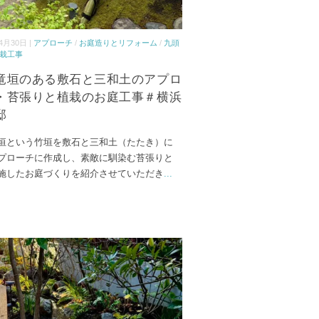
4月30日 |
アプローチ
/
お庭造りとリフォーム
/
九頭
栽工事
竜垣のある敷石と三和土のアプロ
・苔張りと植栽のお庭工事＃横浜
邸
垣という竹垣を敷石と三和土（たたき）に
プローチに作成し、素敵に馴染む苔張りと
施したお庭づくりを紹介させていただき
...