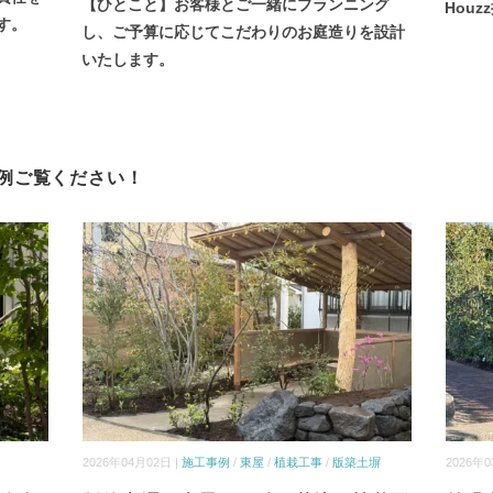
【ひとこと】お客様とご一緒にプランニング
Hou
す。
し、ご予算に応じてこだわりのお庭造りを設計
いたします。
例ご覧ください！
2026年04月02日 |
施工事例
/
東屋
/
植栽工事
/
版築土塀
2026年0