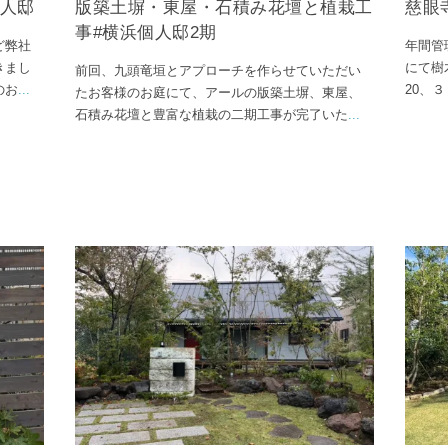
個人邸
版築土塀・東屋・石積み花壇と植栽工
慈眼
事#横浜個人邸2期
ど弊社
年間管
きまし
にて樹
前回、九頭竜垣とアプローチを作らせていただい
のお
...
20、
たお客様のお庭にて、アールの版築土塀、東屋、
石積み花壇と豊富な植栽の二期工事が完了いた
...