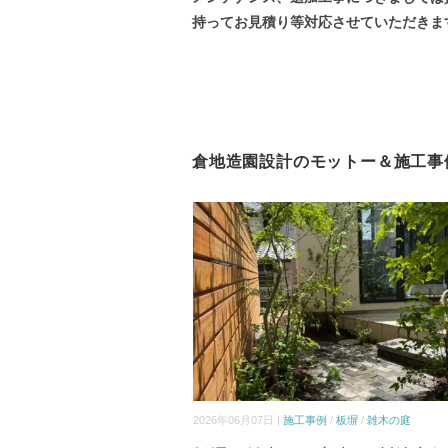
持ってお見積り等対応させていただきま
倉地造園設計のモットー＆施工事
2026年06月07日 |
施工事例
/
板塀
/
雑木の庭