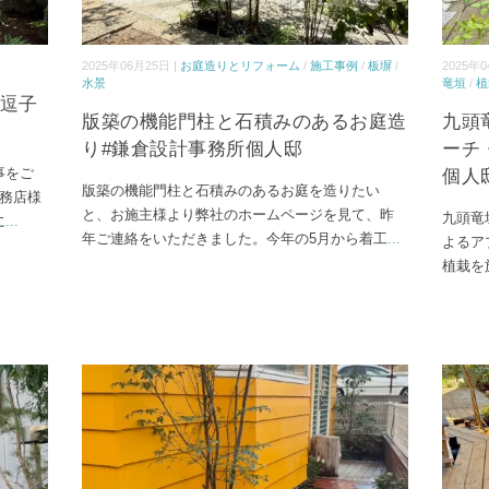
2025年06月25日 |
お庭造りとリフォーム
/
施工事例
/
板塀
/
2025年0
水景
竜垣
/
植
#逗子
版築の機能門柱と石積みのあるお庭造
九頭
り#鎌倉設計事務所個人邸
ーチ
事をご
個人
版築の機能門柱と石積みのあるお庭を造りたい
務店様
と、お施主様より弊社のホームページを見て、昨
九頭竜
に
...
年ご連絡をいただきました。今年の5月から着工
...
よるア
植栽を