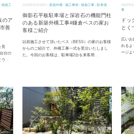
/
植栽工
2026年02月08日 |
新築外構
/
施工事例
/
植栽工事
/
駐車場
2026年0
事
御影石平板駐車場と深岩石の機能門柱
板のア
ドッ
のある新築外構工事#鎌倉ベスの家お
沢市善
とく
客様ご紹介
広いお
以前施工させて頂いたベス（BESS）の家のお客様
れるよ
を見
からのご紹介で、外構工事一式を受注いたしまし
ージよ
台分の
た。今回のお客様は、駐車場2台を来客用
...
とウ
...