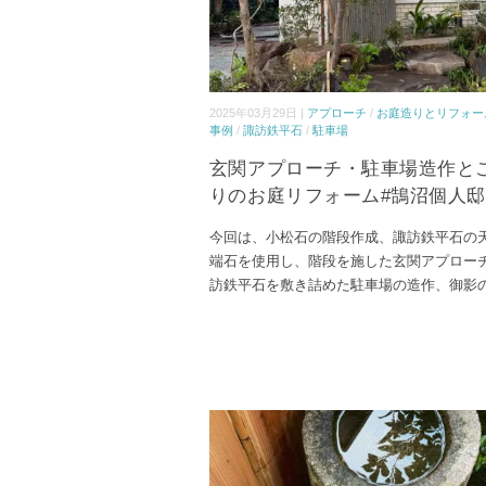
2025年03月29日 |
アプローチ
/
お庭造りとリフォー
事例
/
諏訪鉄平石
/
駐車場
玄関アプローチ・駐車場造作と
りのお庭リフォーム#鵠沼個人邸
今回は、小松石の階段作成、諏訪鉄平石の
端石を使用し、階段を施した玄関アプロー
訪鉄平石を敷き詰めた駐車場の造作、御影