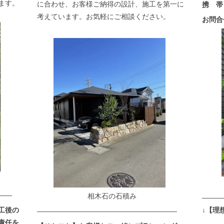
ます。
に合わせ、お客様ご納得の設計、施工を第一に
携 帯：
】
考えています。お気軽にご相談ください。
お問合
——
相木石の石積み
———
工後の
↓【理
————————————————————
責任を