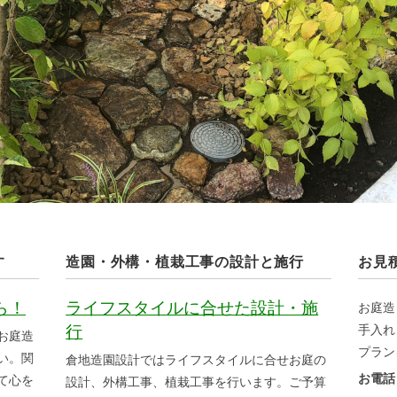
す
造園・外構・植栽工事の設計と施行
お見
ら！
ライフスタイルに合せた設計・施
お庭造
行
手入れ
お庭造
プラン
い。関
倉地造園設計ではライフスタイルに合せお庭の
お電話：
て心を
設計、外構工事、植栽工事を行います。ご予算