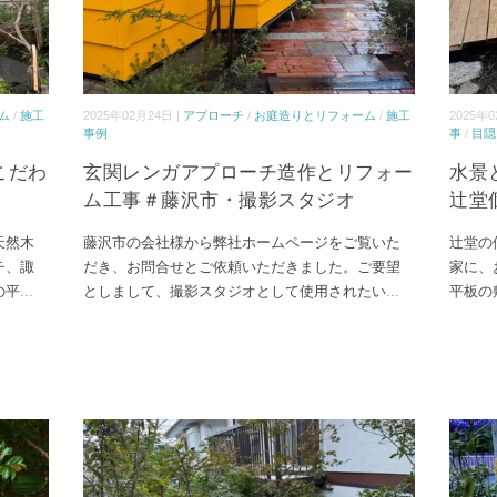
ム
/
施工
2025年02月24日 |
アプローチ
/
お庭造りとリフォーム
/
施工
2025年0
事例
事
/
目隠
こだわ
玄関レンガアプローチ造作とリフォー
水景
ム工事＃藤沢市・撮影スタジオ
辻堂
天然木
藤沢市の会社様から弊社ホームページをご覧いた
辻堂の
チ、諏
だき、お問合せとご依頼いただきました。ご要望
家に、
の平
...
としまして、撮影スタジオとして使用されたい
...
平板の