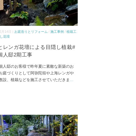
2月14日 |
お庭造りとリフォーム
/
施工事例
/
植栽工
し花壇
とレンガ花壇による目隠し植栽#
個人邸2期工事
個人邸のお客様で昨年夏に素敵な新築のお
お庭づくりとして阿弥陀垣や上海レンガや
敷設、植栽などを施工させていただきま
...