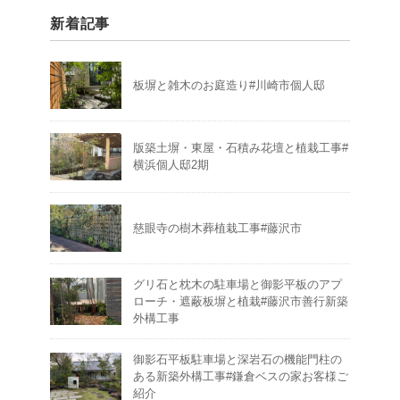
新着記事
板塀と雑木のお庭造り#川崎市個人邸
版築土塀・東屋・石積み花壇と植栽工事#
横浜個人邸2期
慈眼寺の樹木葬植栽工事#藤沢市
グリ石と枕木の駐車場と御影平板のアプ
ローチ・遮蔽板塀と植栽#藤沢市善行新築
外構工事
御影石平板駐車場と深岩石の機能門柱の
ある新築外構工事#鎌倉ベスの家お客様ご
紹介