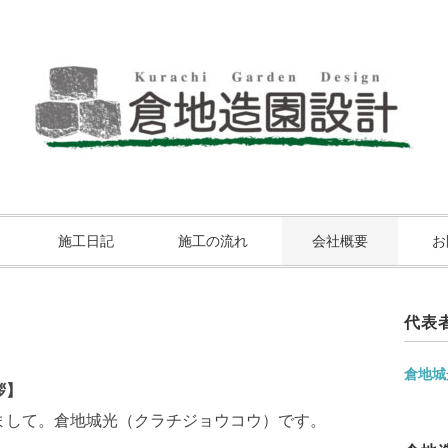
施工日記
施工の流れ
会社概要
お
代表
倉地城
拶】
まして。倉地城光（クラチジョウコウ）です。