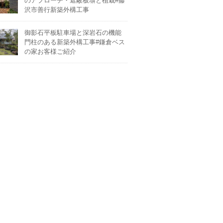
のアプローチ・遮蔽板塀と植栽#藤
沢市善行新築外構工事
御影石平板駐車場と深岩石の機能
門柱のある新築外構工事#鎌倉ベス
の家お客様ご紹介