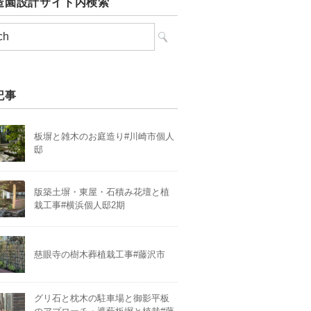
造園設計サイト内検索
記事
板塀と雑木のお庭造り#川崎市個人
邸
版築土塀・東屋・石積み花壇と植
栽工事#横浜個人邸2期
慈眼寺の樹木葬植栽工事#藤沢市
グリ石と枕木の駐車場と御影平板