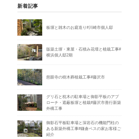
新着記事
板塀と雑木のお庭造り#川崎市個人邸
版築土塀・東屋・石積み花壇と植栽工事#
横浜個人邸2期
慈眼寺の樹木葬植栽工事#藤沢市
グリ石と枕木の駐車場と御影平板のアプ
ローチ・遮蔽板塀と植栽#藤沢市善行新築
外構工事
御影石平板駐車場と深岩石の機能門柱の
ある新築外構工事#鎌倉ベスの家お客様ご
紹介