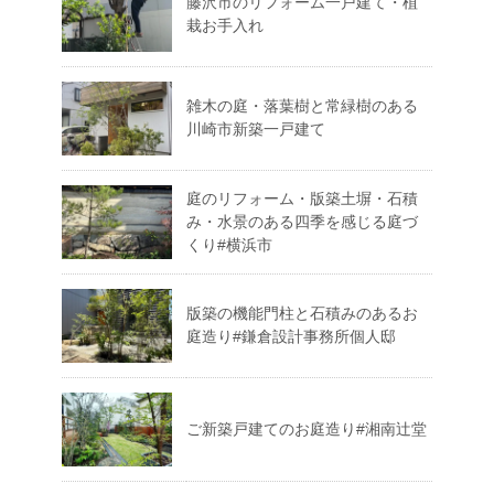
藤沢市のリフォーム一戸建て・植
栽お手入れ
雑木の庭・落葉樹と常緑樹のある
川崎市新築一戸建て
庭のリフォーム・版築土塀・石積
み・水景のある四季を感じる庭づ
くり#横浜市
版築の機能門柱と石積みのあるお
庭造り#鎌倉設計事務所個人邸
ご新築戸建てのお庭造り#湘南辻堂