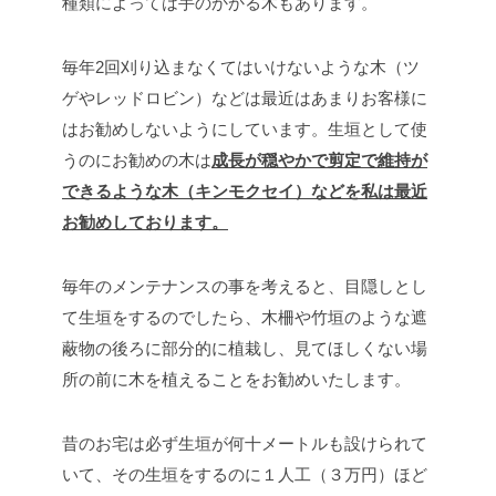
種類によっては手のかかる木もあります。
毎年2回刈り込まなくてはいけないような木（ツ
ゲやレッドロビン）などは最近はあまりお客様に
はお勧めしないようにしています。生垣として使
うのにお勧めの木は
成長が穏やかで剪定で維持が
できるような木（キンモクセイ）などを私は最近
お勧めしております。
毎年のメンテナンスの事を考えると、目隠しとし
て生垣をするのでしたら、木柵や竹垣のような遮
蔽物の後ろに部分的に植栽し、見てほしくない場
所の前に木を植えることをお勧めいたします。
昔のお宅は必ず生垣が何十メートルも設けられて
いて、その生垣をするのに１人工（３万円）ほど