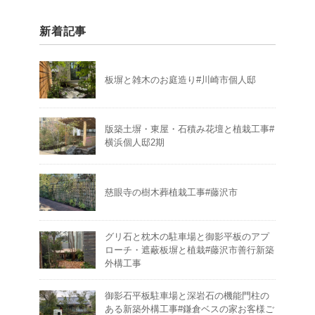
新着記事
板塀と雑木のお庭造り#川崎市個人邸
版築土塀・東屋・石積み花壇と植栽工事#
横浜個人邸2期
慈眼寺の樹木葬植栽工事#藤沢市
グリ石と枕木の駐車場と御影平板のアプ
ローチ・遮蔽板塀と植栽#藤沢市善行新築
外構工事
御影石平板駐車場と深岩石の機能門柱の
ある新築外構工事#鎌倉ベスの家お客様ご