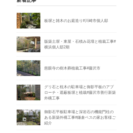
新着記事
板塀と雑木のお庭造り#川崎市個人邸
版築土塀・東屋・石積み花壇と植栽工事#
横浜個人邸2期
慈眼寺の樹木葬植栽工事#藤沢市
グリ石と枕木の駐車場と御影平板のアプ
ローチ・遮蔽板塀と植栽#藤沢市善行新築
外構工事
御影石平板駐車場と深岩石の機能門柱の
ある新築外構工事#鎌倉ベスの家お客様ご
紹介