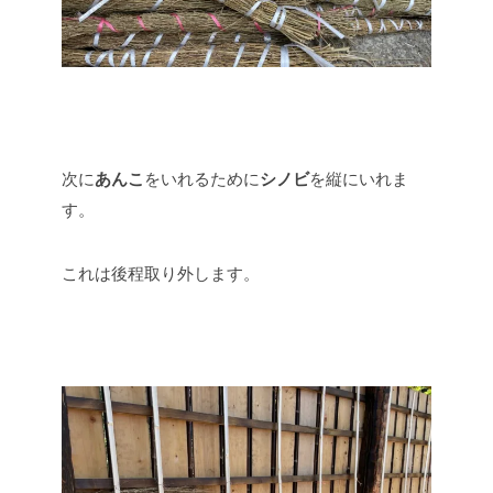
次に
あんこ
をいれるために
シノビ
を縦にいれま
す。
これは後程取り外します。