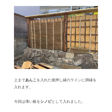
上まで
あんこ
を入れた後押し縁のラインに胴縁を
入れます。
今回は薄い板を
シノビ
として入れました。