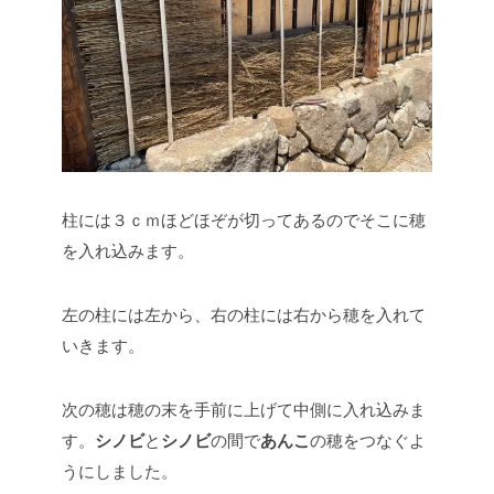
柱には３ｃｍほどほぞが切ってあるのでそこに穂
を入れ込みます。
左の柱には左から、右の柱には右から穂を入れて
いきます。
次の穂は穂の末を手前に上げて中側に入れ込みま
す。
シノビ
と
シノビ
の間で
あんこ
の穂をつなぐよ
うにしました。