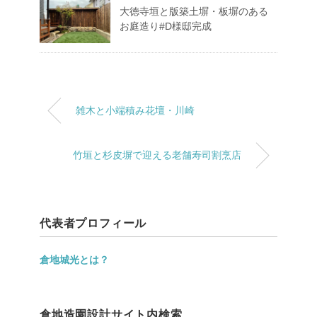
大徳寺垣と版築土塀・板塀のある
お庭造り#D様邸完成
雑木と小端積み花壇・川崎
竹垣と杉皮塀で迎える老舗寿司割烹店
代表者プロフィール
倉地城光とは？
倉地造園設計サイト内検索