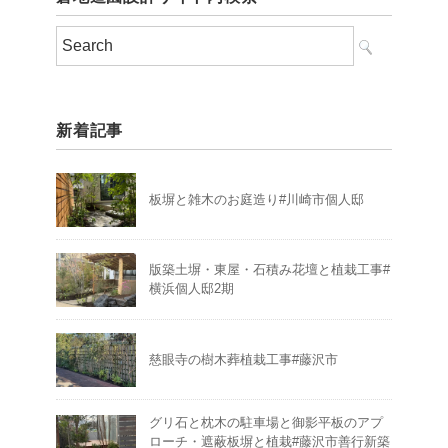
新着記事
板塀と雑木のお庭造り#川崎市個人邸
版築土塀・東屋・石積み花壇と植栽工事#
横浜個人邸2期
慈眼寺の樹木葬植栽工事#藤沢市
グリ石と枕木の駐車場と御影平板のアプ
ローチ・遮蔽板塀と植栽#藤沢市善行新築