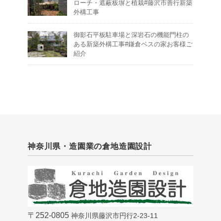
ローチ・遮蔽板塀と植栽#藤沢市善行新築
外構工事
御影石平板駐車場と深岩石の機能門柱の
ある新築外構工事#鎌倉ベスの家お客様ご
紹介
神奈川県・造園業の倉地造園設計
〒252-0805
神奈川県藤沢市円行2-23-11