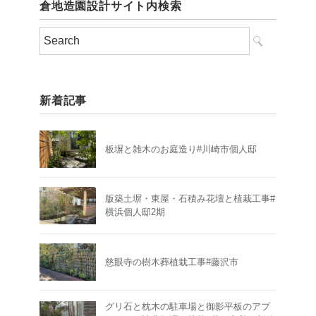
倉地造園設計サイト内検索
新着記事
板塀と雑木のお庭造り#川崎市個人邸
版築土塀・東屋・石積み花壇と植栽工事#
横浜個人邸2期
慈眼寺の樹木葬植栽工事#藤沢市
グリ石と枕木の駐車場と御影平板のアプ