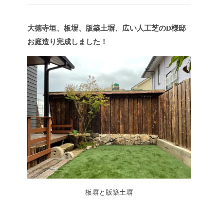
大徳寺垣、板塀、版築土塀、広い人工芝の
D様邸
お庭造り完成しました！
板塀と版築土塀