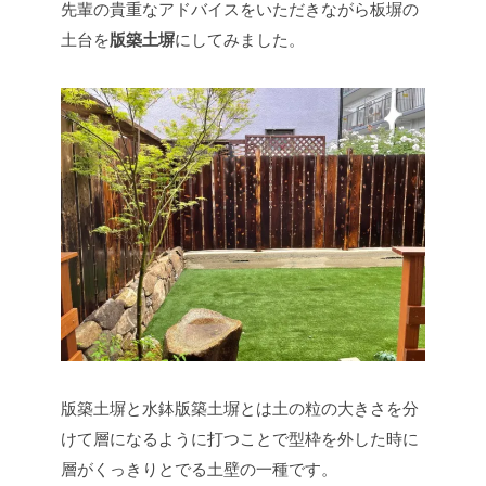
先輩の貴重なアドバイスをいただきながら板塀の
土台を
版築土塀
にしてみました。
版築土塀と水鉢
版築土塀とは土の粒の大きさを分
けて層になるように打つことで型枠を外した時に
層がくっきりとでる土壁の一種です。