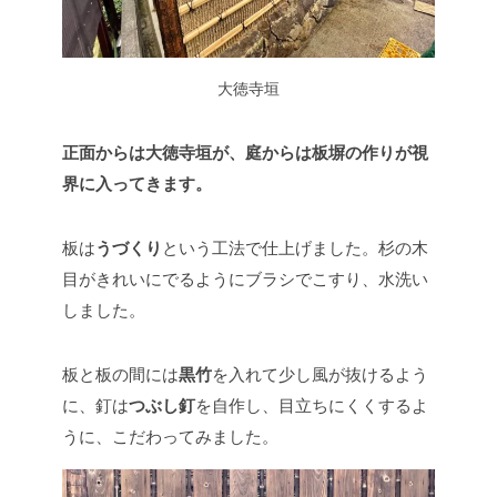
大徳寺垣
正面からは大徳寺垣が、
庭からは板塀の作りが視
界に入ってきます。
板は
うづくり
という工法で仕上げました。杉の木
目がきれいにでるようにブラシでこすり、水洗い
しました。
板と板の間には
黒竹
を入れて少し風が抜けるよう
に、釘は
つぶし釘
を自作し、目立ちにくくするよ
うに、こだわってみました。