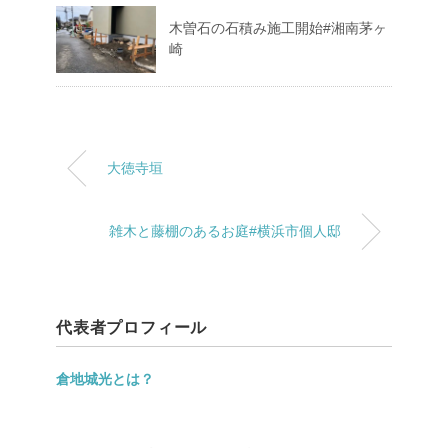
木曽石の石積み施工開始#湘南茅ヶ
崎
大徳寺垣
雑木と藤棚のあるお庭#横浜市個人邸
代表者プロフィール
倉地城光とは？