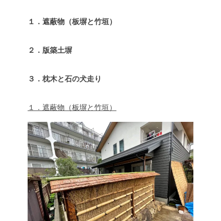
１．遮蔽物（板塀と竹垣）
２．版築土塀
３．枕木と石の犬走り
１．遮蔽物（板塀と竹垣）