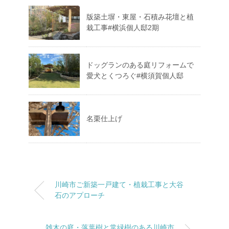
版築土塀・東屋・石積み花壇と植
栽工事#横浜個人邸2期
ドッグランのある庭リフォームで
愛犬とくつろぐ#横須賀個人邸
名栗仕上げ
川崎市ご新築一戸建て・植栽工事と大谷
石のアプローチ
雑木の庭・落葉樹と常緑樹のある川崎市