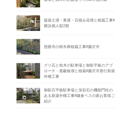
版築土塀・東屋・石積み花壇と植栽工事#
横浜個人邸2期
慈眼寺の樹木葬植栽工事#藤沢市
グリ石と枕木の駐車場と御影平板のアプ
ローチ・遮蔽板塀と植栽#藤沢市善行新築
外構工事
御影石平板駐車場と深岩石の機能門柱の
ある新築外構工事#鎌倉ベスの家お客様ご
紹介