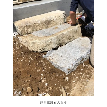
蜷川御影石の石段