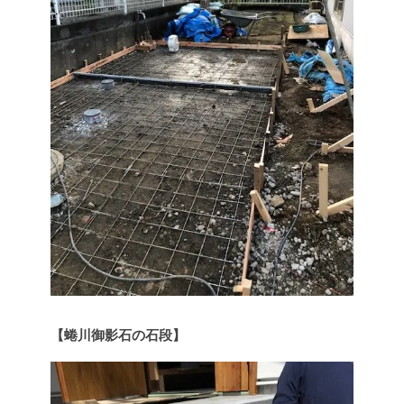
【蜷川御影石の石段】