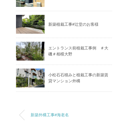
新築植栽工事#辻堂のお客様
エントランス前植栽工事例 ＃大
磯＃相模大野
小松石石積みと植栽工事の新築賃
貸マンション外構
新築外構工事#海老名