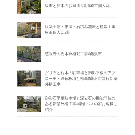
板塀と雑木のお庭造り#川崎市個人邸
版築土塀・東屋・石積み花壇と植栽工事#
横浜個人邸2期
慈眼寺の樹木葬植栽工事#藤沢市
グリ石と枕木の駐車場と御影平板のアプ
ローチ・遮蔽板塀と植栽#藤沢市善行新築
外構工事
御影石平板駐車場と深岩石の機能門柱の
ある新築外構工事#鎌倉ベスの家お客様ご
紹介