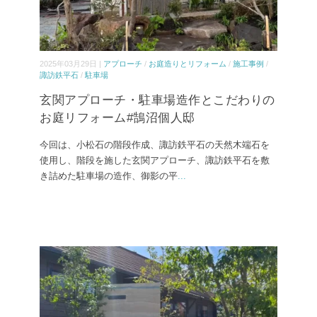
2025年03月29日 |
アプローチ
/
お庭造りとリフォーム
/
施工事例
/
諏訪鉄平石
/
駐車場
玄関アプローチ・駐車場造作とこだわりの
お庭リフォーム#鵠沼個人邸
今回は、小松石の階段作成、諏訪鉄平石の天然木端石を
使用し、階段を施した玄関アプローチ、諏訪鉄平石を敷
き詰めた駐車場の造作、御影の平
...