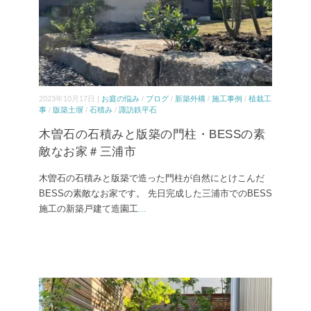
2023年10月17日 |
お庭の悩み
/
ブログ
/
新築外構
/
施工事例
/
植栽工
事
/
版築土塀
/
石積み
/
諏訪鉄平石
木曽石の石積みと版築の門柱・BESSの素
敵なお家＃三浦市
木曽石の石積みと版築で造った門柱が自然にとけこんだ
BESSの素敵なお家です。 先日完成した三浦市でのBESS
施工の新築戸建て造園工
...