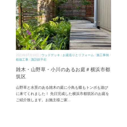
2023年07月14日 |
ウッドデッキ
/
お庭造りとリフォーム
/
施工事例
/
植栽工事
/
諏訪鉄平石
雑木・山野草・小川のあるお庭＃横浜市都
筑区
山野草と水景のある雑木の庭に小鳥も蝶もトンボも遊び
に来てくれました！ 先日完成した横浜市都筑区のお庭を
ご紹介致します。お施主様ご家
...