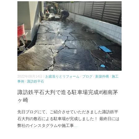
2022年08月14日 |
お庭造りとリフォーム
/
ブログ
/
新築外構
/
施工
事例
/
諏訪鉄平石
諏訪鉄平石大判で造る駐車場完成#湘南茅
ヶ崎
先日ブログにて、ご紹介させていただきました諏訪鉄平
石大判の敷石による駐車場が完成しました！ 最終日には
弊社のインスタグラムや施工事
...