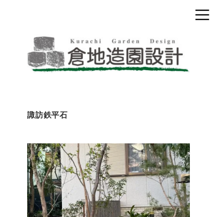
諏訪鉄平石