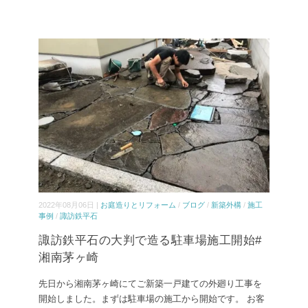
2022年08月06日 |
お庭造りとリフォーム
/
ブログ
/
新築外構
/
施工
事例
/
諏訪鉄平石
諏訪鉄平石の大判で造る駐車場施工開始#
湘南茅ヶ崎
先日から湘南茅ヶ崎にてご新築一戸建ての外廻り工事を
開始しました。まずは駐車場の施工から開始です。 お客