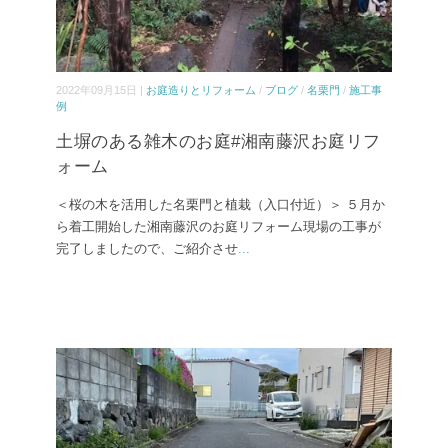
2022年09月15日 |
お庭造りとリフォーム
/
ブログ
/
名栗門
/
施工事
例
土塀のある雑木のお庭#湘南藤沢お庭リフ
ォーム
＜桜の木を活用した名栗門と植栽（入口付近）＞ ５月か
ら着工開始した湘南藤沢のお庭リフォーム現場の工事が
完了しましたので、ご紹介させ
...