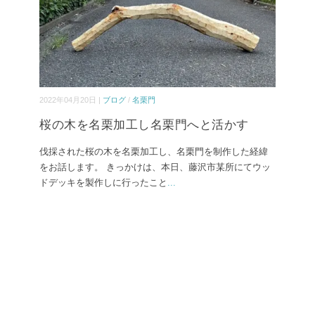
2022年04月20日 |
ブログ
/
名栗門
桜の木を名栗加工し名栗門へと活かす
伐採された桜の木を名栗加工し、名栗門を制作した経緯
をお話します。 きっかけは、本日、藤沢市某所にてウッ
ドデッキを製作しに行ったこと
...