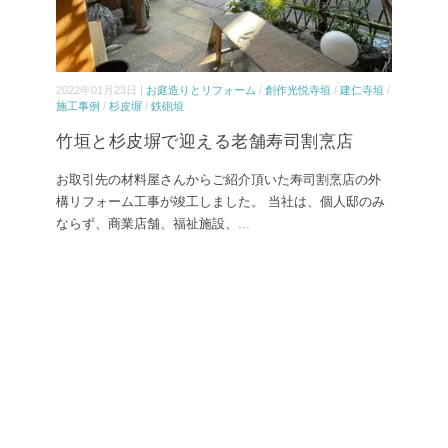
2022年01月23日 |
お庭造りとリフォーム
/
創作光悦寺垣
/
建仁寺垣
/
施工事例
/
杉皮塀
/
鉄砲垣
竹垣と杉皮塀で迎える老舗寿司割烹店
お取引先の材料屋さんからご紹介頂いた寿司割烹店の外
構リフォーム工事が竣工しました。 当社は、個人邸のみ
ならず、商業店舗、福祉施設、
...