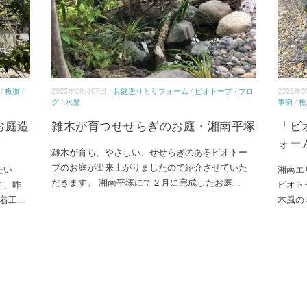
/
板塀
/
2022年06月07日 |
お庭造りとリフォーム
/
ビオトープ
/
ブロ
2022年0
グ
/
水景
事例
/
板
お庭造
雑木が育つせせらぎのお庭・湘南平塚
「ビ
ォー
雑木が育ち、やさしい、せせらぎのあるビオトー
プのお庭が出来上がりましたので紹介させていた
たい
湘南エ
だきます。 湘南平塚にて２月に完成したお庭
...
て、昨
ビオト
着工
...
木風の