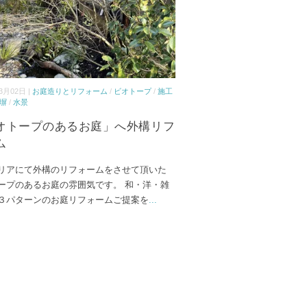
3月02日 |
お庭造りとリフォーム
/
ビオトープ
/
施工
塀
/
水景
オトープのあるお庭」へ外構リフ
ム
リアにて外構のリフォームをさせて頂いた
ープのあるお庭の雰囲気です。 和・洋・雑
３パターンのお庭リフォームご提案を
...