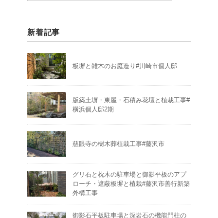
新着記事
板塀と雑木のお庭造り#川崎市個人邸
版築土塀・東屋・石積み花壇と植栽工事#
横浜個人邸2期
慈眼寺の樹木葬植栽工事#藤沢市
グリ石と枕木の駐車場と御影平板のアプ
ローチ・遮蔽板塀と植栽#藤沢市善行新築
外構工事
御影石平板駐車場と深岩石の機能門柱の