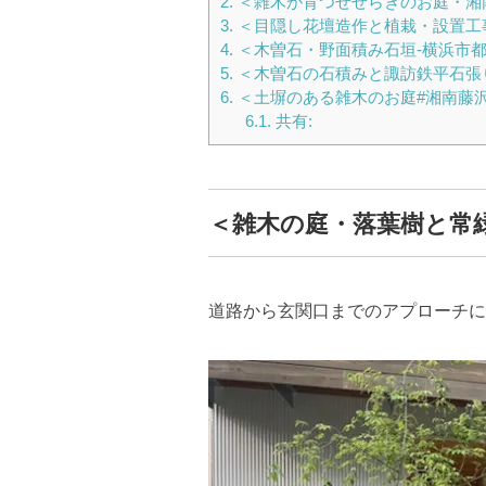
2.
＜雑木が育つせせらぎのお庭・湘
3.
＜目隠し花壇造作と植栽・設置工
4.
＜木曽石・野面積み石垣-横浜市
5.
＜木曽石の石積みと諏訪鉄平石張
6.
＜土塀のある雑木のお庭#湘南藤
6.1.
共有:
＜雑木の庭・落葉樹と常
道路から玄関口までのアプローチに