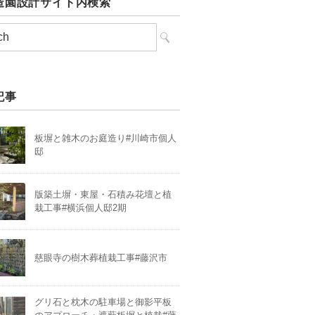
造園設計サイト内検索
記事
板塀と雑木のお庭造り#川崎市個人
邸
版築土塀・東屋・石積み花壇と植
栽工事#横浜個人邸2期
慈眼寺の樹木葬植栽工事#藤沢市
グリ石と枕木の駐車場と御影平板