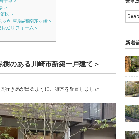
南平塚＞
倉地
事＞
都筑区＞
りの駐車場#湘南茅ヶ崎＞
沢お庭リフォーム＞
新着
緑樹のある川崎市新築一戸建て＞
奥行き感が出るように、雑木を配置しました。