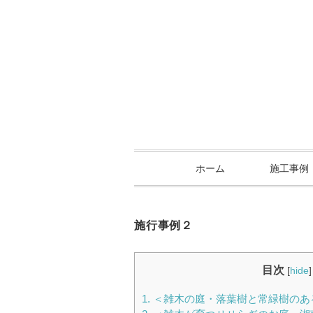
ホーム
施工事例
施行事例２
目次
[
hide
]
1.
＜雑木の庭・落葉樹と常緑樹のあ