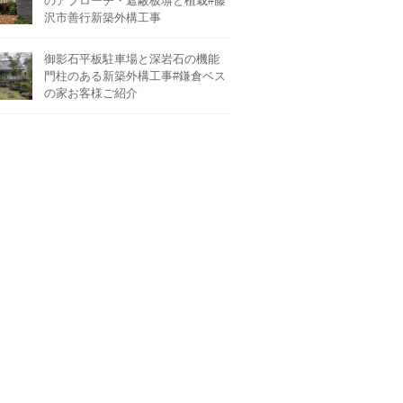
のアプローチ・遮蔽板塀と植栽#藤
沢市善行新築外構工事
御影石平板駐車場と深岩石の機能
門柱のある新築外構工事#鎌倉ベス
の家お客様ご紹介