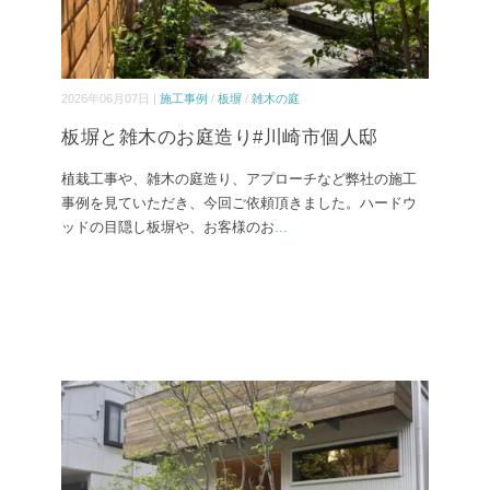
2026年06月07日 |
施工事例
/
板塀
/
雑木の庭
板塀と雑木のお庭造り#川崎市個人邸
植栽工事や、雑木の庭造り、アプローチなど弊社の施工
事例を見ていただき、今回ご依頼頂きました。ハードウ
ッドの目隠し板塀や、お客様のお
...