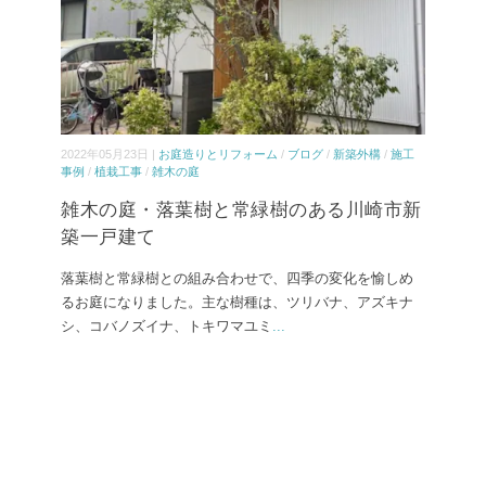
2022年05月23日 |
お庭造りとリフォーム
/
ブログ
/
新築外構
/
施工
事例
/
植栽工事
/
雑木の庭
雑木の庭・落葉樹と常緑樹のある川崎市新
築一戸建て
落葉樹と常緑樹との組み合わせで、四季の変化を愉しめ
るお庭になりました。主な樹種は、ツリバナ、アズキナ
シ、コバノズイナ、トキワマユミ
...