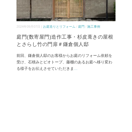
2024年09月07日 |
お庭造りとリフォーム
/
庭門
/
施工事例
庭門(数寄屋門)造作工事・杉皮葺きの屋根
とさらし竹の門扉＃鎌倉個人邸
前回、鎌倉個人邸のお客様からお庭のリフォーム依頼を
受け、石積みとビオトープ、藤棚のあるお庭へ移り変わ
る様子をお伝えさせていただきま
...